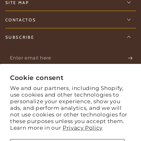
SITE MAP
CONTACTOS
SUBSCRIBE
Enter
email
Stay informed about what's happening on the farm.
here
Cookie consent
We and our partners, including Shopify,
use cookies and other technologies to
Facebook
Instagram
YouTube
personalize your experience, show you
ads, and perform analytics, and we will
Language
English
not use cookies or other technologies for
these purposes unless you accept them.
Payment
Learn more in our
Privacy Policy
methods