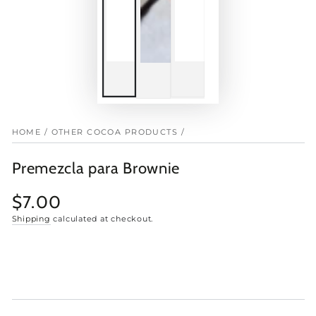
HOME
/
OTHER COCOA PRODUCTS
/
Premezcla para Brownie
$7.00
Regular
price
Shipping
calculated at checkout.