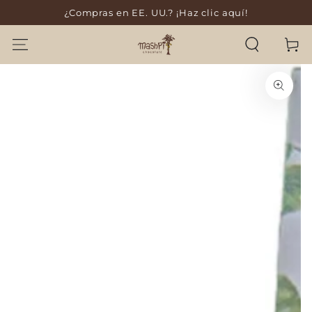
¿Compras en EE. UU.? ¡Haz clic aquí!
SKIP TO CONTENT
Cart
SKIP TO PRODUCT
INFORMATION